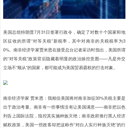
美国总统特朗普7月31日签署行政令，确定了对数十个国家和地
区征收的所谓“对等关税”新税率，其中对南非的关税税率为3
0%。南非经济学家贾米恩在接受总台记者采访时指出，美国所谓
的“对等关税”政策背后隐藏着明显的政治操控意图——凡是外交
立场不“顺从”的国家，都可能成为美国贸易霸权的打击对象。
南非经济学家 贾米恩：我相信美国将对南非加征30%关税主要是
出于政治考量。南非有一些事情没有让美国满意——南非把以色
列告上国际法院，指控其实施种族灭绝；南非政府推行黑人经济
赋权政策，美国一些政客却把这称作“对白人实行种族灭绝”的行