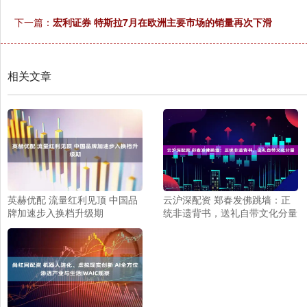
下一篇：
宏利证券 特斯拉7月在欧洲主要市场的销量再次下滑
相关文章
英赫优配 流量红利见顶 中国品
云沪深配资 郑春发佛跳墙：正
牌加速步入换档升级期
统非遗背书，送礼自带文化分量