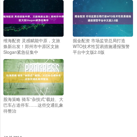
维海配资 灵感赋能中原，文旅
掘金配资 市场监管总局打造
焕新出发！郑州市中原区文旅
WTO技术性贸易措施通报预警
Slogan紧急征集中
平台中文版2.0版
股海策略 骑车“杂技式”载娃、大
巴车占道停车……这些交通乱象
待整治