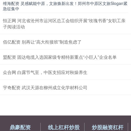
维海配资 灵感赋能中原，文旅焕新出发！郑州市中原区文旅Slogan紧
急征集中
恒正网 河北省沧州市运河区总工会组织开展“玫瑰书香”女职工亲
子阅读活动
佰亿配资 别再让“高大衔接班”制造焦虑了
盟配资 固达电缆入选国家级专精特新重点“小巨人”企业名单
众合网 白露节气至，中医支招应对秋燥养生
宇奇配资 武汉天源在柳州成立化学材料公司
鼎豪配资
线上杠杆炒股
炒股融资杠杆