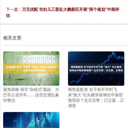
下一篇：
万无优配 市妇儿工委赴大鹏新区开展“两个规划”中期评
估
相关文章
股海策略 骑车“杂技式”载娃、大
顺势盈配资 女子称开车时飞
巴车占道停车……这些交通乱象
来“脸大”石头砸穿玻璃击中脸部
待整治
致毁容？北京交警：已立案，正
调查