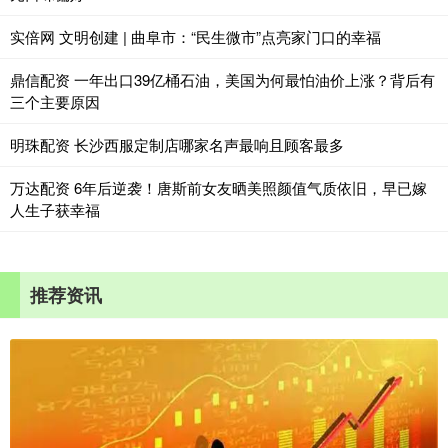
实倍网 文明创建 | 曲阜市：“民生微市”点亮家门口的幸福
鼎信配资 一年出口39亿桶石油，美国为何最怕油价上涨？背后有
三个主要原因
明珠配资 长沙西服定制店哪家名声最响且顾客最多
万达配资 6年后逆袭！唐斯前女友晒美照颜值气质依旧，早已嫁
人生子获幸福
推荐资讯