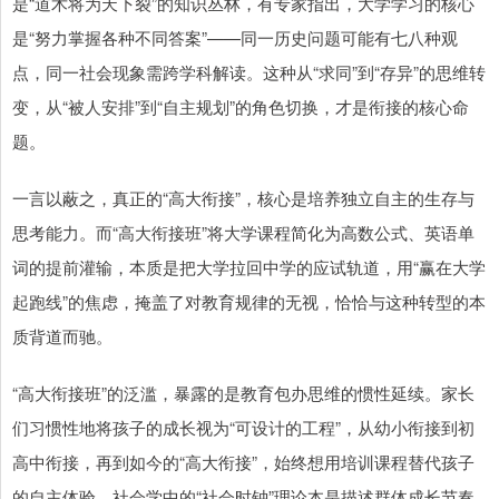
是“道术将为天下裂”的知识丛林，有专家指出，大学学习的核心
是“努力掌握各种不同答案”——同一历史问题可能有七八种观
点，同一社会现象需跨学科解读。这种从“求同”到“存异”的思维转
变，从“被人安排”到“自主规划”的角色切换，才是衔接的核心命
题。
一言以蔽之，真正的“高大衔接”，核心是培养独立自主的生存与
思考能力。而“高大衔接班”将大学课程简化为高数公式、英语单
词的提前灌输，本质是把大学拉回中学的应试轨道，用“赢在大学
起跑线”的焦虑，掩盖了对教育规律的无视，恰恰与这种转型的本
质背道而驰。
“高大衔接班”的泛滥，暴露的是教育包办思维的惯性延续。家长
们习惯性地将孩子的成长视为“可设计的工程”，从幼小衔接到初
高中衔接，再到如今的“高大衔接”，始终想用培训课程替代孩子
的自主体验。社会学中的“社会时钟”理论本是描述群体成长节奏