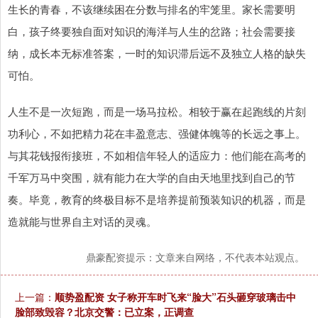
生长的青春，不该继续困在分数与排名的牢笼里。家长需要明
白，孩子终要独自面对知识的海洋与人生的岔路；社会需要接
纳，成长本无标准答案，一时的知识滞后远不及独立人格的缺失
可怕。
人生不是一次短跑，而是一场马拉松。相较于赢在起跑线的片刻
功利心，不如把精力花在丰盈意志、强健体魄等的长远之事上。
与其花钱报衔接班，不如相信年轻人的适应力：他们能在高考的
千军万马中突围，就有能力在大学的自由天地里找到自己的节
奏。毕竟，教育的终极目标不是培养提前预装知识的机器，而是
造就能与世界自主对话的灵魂。
鼎豪配资提示：文章来自网络，不代表本站观点。
上一篇：
顺势盈配资 女子称开车时飞来“脸大”石头砸穿玻璃击中
脸部致毁容？北京交警：已立案，正调查