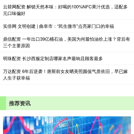
云燚网配资 解锁天然本味：好喝的100%NFC果汁优选，适配多
元口味偏好
实倍网 文明创建 | 曲阜市：“民生微市”点亮家门口的幸福
鼎信配资 一年出口39亿桶石油，美国为何最怕油价上涨？背后有
三个主要原因
明珠配资 长沙西服定制店哪家名声最响且顾客最多
万达配资 6年后逆袭！唐斯前女友晒美照颜值气质依旧，早已嫁
人生子获幸福
推荐资讯