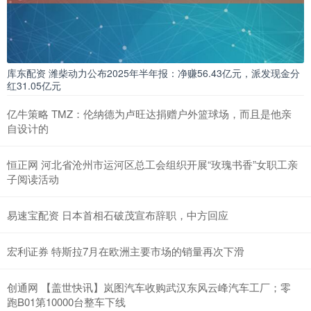
库东配资 潍柴动力公布2025年半年报：净赚56.43亿元，派发现金分
红31.05亿元
亿牛策略 TMZ：伦纳德为卢旺达捐赠户外篮球场，而且是他亲
自设计的
恒正网 河北省沧州市运河区总工会组织开展“玫瑰书香”女职工亲
子阅读活动
易速宝配资 日本首相石破茂宣布辞职，中方回应
宏利证券 特斯拉7月在欧洲主要市场的销量再次下滑
创通网 【盖世快讯】岚图汽车收购武汉东风云峰汽车工厂；零
跑B01第10000台整车下线