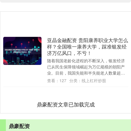
亚晶金融配资 贵阳康养职业大学怎么
样？全国唯一康养大学，踩准银发经
济万亿风口，不亏！
随着我国老龄化进程的不断深入，银发经济
已从民生保障领域崛起为万亿规模的朝阳产
业。目前，我国失能和半失能老人数量超过
4400万人，养老护理员的供给缺口约达550
查看：
127
分类：
线上杠杆炒股
万....
鼎豪配资文章已加载完成
鼎豪配资