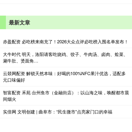
最新文章
赤盈配资 必吃榜来南充了！2026大众点评必吃榜入围名单发布！
大牛时代 明天，洛阳请客吃烧鸡、饺子、牛肉汤、卤肉、烩菜、
涮牛肚、烫面角…
云燚网配资 解锁天然本味：好喝的100%NFC果汁优选，适配多
元口味偏好
智富配资 禾苑·台州鱼市（金融街店）：以山海之味，唤醒都市晨
间烟火
实倍网 文明创建 | 曲阜市：“民生微市”点亮家门口的幸福